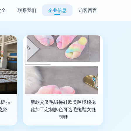
大全
联系我们
企业信息
访客留言
析 技
新款交叉毛绒拖鞋欧美跨境棉拖
之路
鞋加工定制多色可选毛拖鞋女缝
制鞋