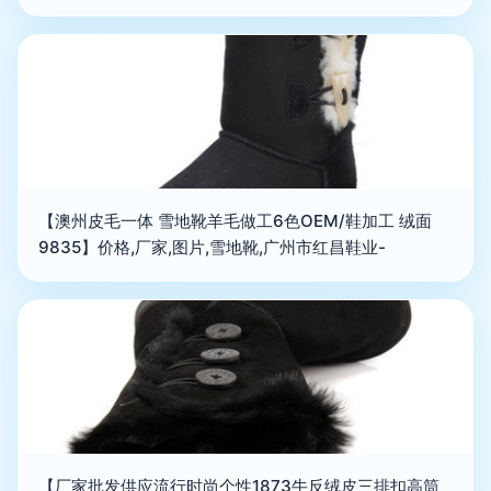
【澳州皮毛一体 雪地靴羊毛做工6色OEM/鞋加工 绒面
9835】价格,厂家,图片,雪地靴,广州市红昌鞋业-
【厂家批发供应流行时尚个性1873牛反绒皮三排扣高筒