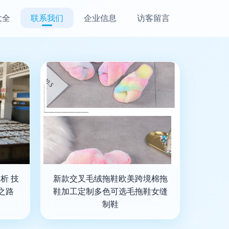
大全
联系我们
企业信息
访客留言
析 技
新款交叉毛绒拖鞋欧美跨境棉拖
之路
鞋加工定制多色可选毛拖鞋女缝
制鞋