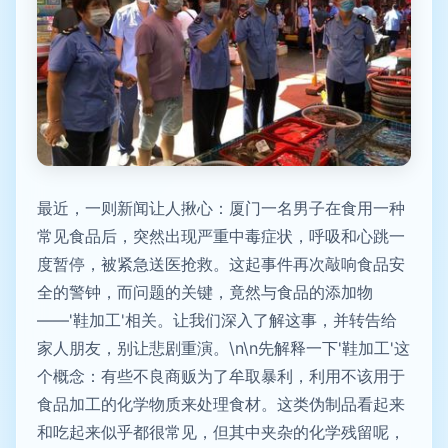
最近，一则新闻让人揪心：厦门一名男子在食用一种
常见食品后，突然出现严重中毒症状，呼吸和心跳一
度暂停，被紧急送医抢救。这起事件再次敲响食品安
全的警钟，而问题的关键，竟然与食品的添加物
——'鞋加工'相关。让我们深入了解这事，并转告给
家人朋友，别让悲剧重演。\n\n先解释一下'鞋加工'这
个概念：有些不良商贩为了牟取暴利，利用不该用于
食品加工的化学物质来处理食材。这类伪制品看起来
和吃起来似乎都很常见，但其中夹杂的化学残留呢，